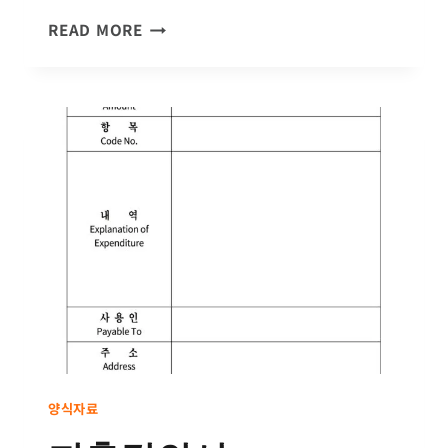
새
READ MORE
가
족
등
록
카
드
양식자료