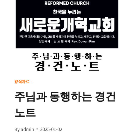
인
요
청
서
양식자료
주님과 동행하는 경건
노트
By
admin
2025-01-02