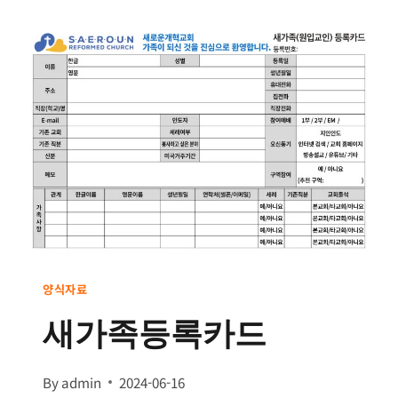
청
/
응
답
카
드
양식자료
새가족등록카드
By
admin
2024-06-16