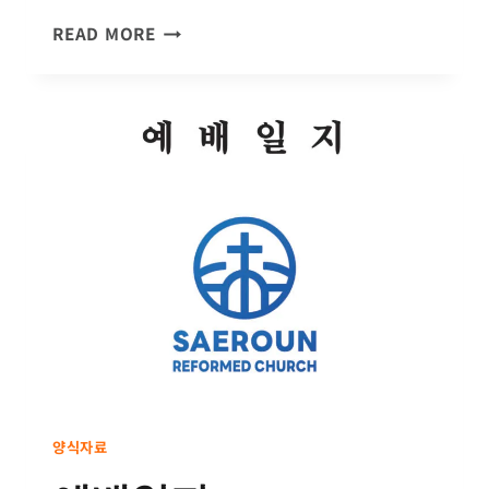
주
READ MORE
님
과
동
행
하
는
경
건
노
트
양식자료