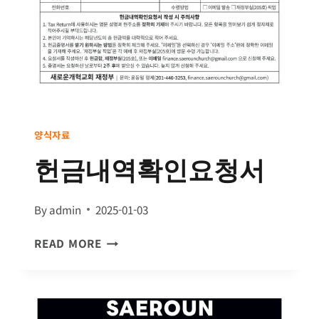
양식자료
헌금내역확인요청서
By
admin
2025-01-03
헌
READ MORE
금
내
역
확