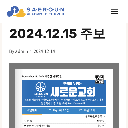
Skip
to
주보
content
2024.12.15 주보
By
admin
2024-12-14