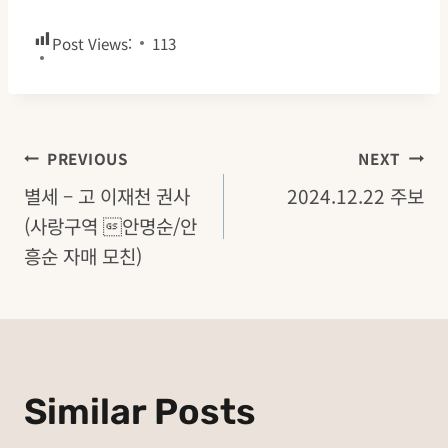
Post Views:
113
글
PREVIOUS
NEXT
별세 – 고 이재천 권사
2024.12.22 주보
탐
(사랑구역 안명순/안
흥순 자매 모친)
색
Similar Posts