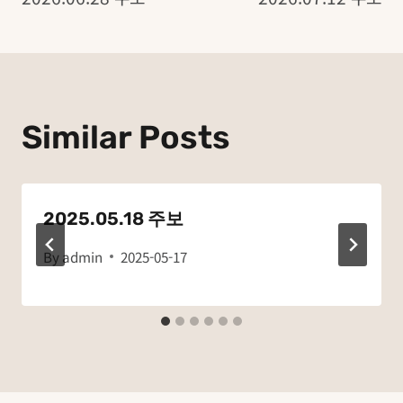
탐
색
Similar Posts
2025.05.18 주보
By
admin
2025-05-17