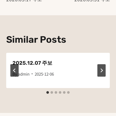
탐
색
Similar Posts
2025.12.07 주보
By
admin
2025-12-06