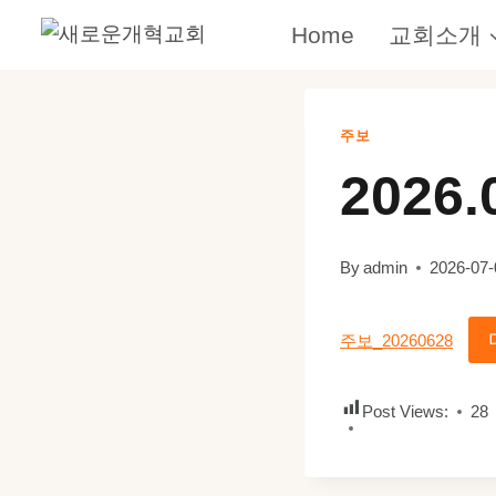
Skip
Home
교회소개
to
content
주보
2026.
By
admin
2026-07-
주보_20260628
Post Views:
28