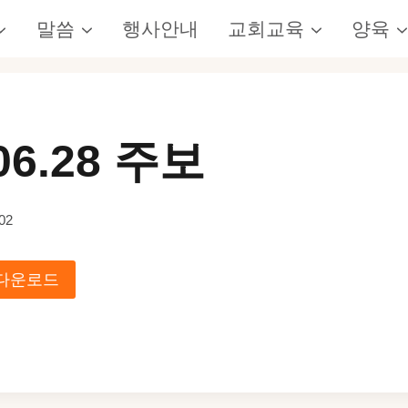
말씀
행사안내
교회교육
양육
06.28 주보
02
다운로드