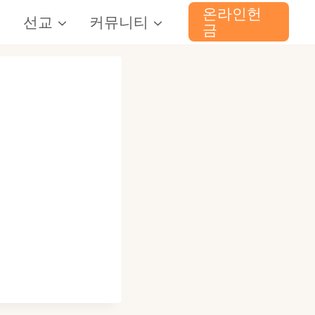
온라인헌
선교
커뮤니티
금