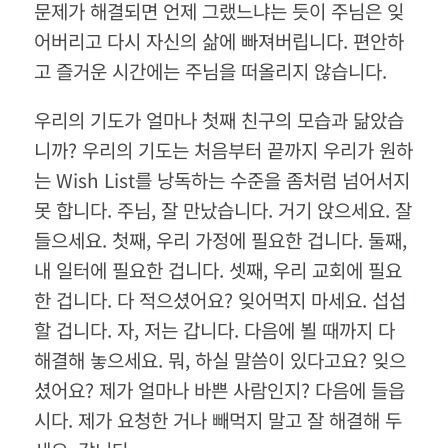
문제가 해결되면 언제 그랬느냐는 듯이 주님은 잊
어버리고 다시 자신의 삶에 빠져버립니다
.
편안하
고 즐거운 시간에는 주님을 떠올리지 않습니다
.
우리의 기도가 얼마나 첫째 친구의 모습과 닮았습
니까
?
우리의 기도는 처음부터 끝까지 우리가 원하
는
Wish List
를 낭독하는 수준을 좀처럼 넘어서지
못 합니다
.
주님
,
잘 만났습니다
.
거기 앉으세요
.
잘
들으세요
.
첫째
,
우리 가정에 필요한 겁니다
.
둘째
,
내 일터에 필요한 겁니다
.
셋째
,
우리 교회에 필요
한 겁니다
.
다 적으셨어요
?
잊어먹지 마세요
.
섭섭
할 겁니다
.
자
,
저는 갑니다
.
다음에 뵐 때까지 다
해결해 놓으세요
.
뭐
,
하실 말씀이 있다고요
?
잊으
셨어요
?
제가 얼마나 바쁜 사람인지
?
다음에 들읍
시다
.
제가 요청한 거나 빼먹지 말고 잘 해결해 두