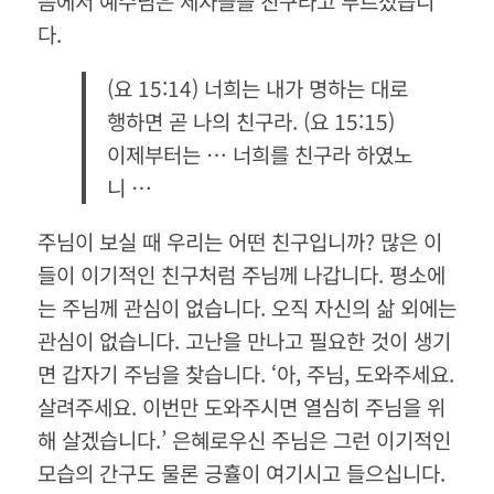
음에서 예수님은 제자들을 친구라고 부르셨습니
다
.
(
요
15:14)
너희는
내가
명하는
대로
행하면
곧
나의
친구라
. (
요
15:15)
이제부터는
…
너희를
친구라
하였노
니
…
주님이 보실 때 우리는 어떤 친구입니까
?
많은 이
들이 이기적인 친구처럼 주님께 나갑니다
.
평소에
는 주님께 관심이 없습니다
.
오직 자신의 삶 외에는
관심이 없습니다
.
고난을 만나고 필요한 것이 생기
면 갑자기 주님을 찾습니다
. ‘
아
,
주님
,
도와주세요
.
살려주세요
.
이번만 도와주시면 열심히 주님을 위
해 살겠습니다
.’
은혜로우신 주님은 그런 이기적인
모습의 간구도 물론 긍휼이 여기시고 들으십니다
.