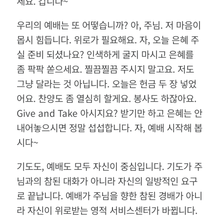
세요
.
갑니다
~
우리의 예배는 또 어떻습니까
?
아
,
주님
.
저 마음이
몹시 힘듭니다
.
위로가 필요해요
.
자
,
오늘 은혜 주
실 준비 되셨나요
?
인색하게 굴지 마시고 은혜를
좀 팍팍 쏟으세요
.
찔끔찔끔 주시지 말고요
.
저도
그냥 달라는 것 아닙니다
.
오늘은 헌금 두 장 넣었
어요
.
찬양도 좀 열심히 할게요
.
봉사도 하잖아요
.
Give and Take
아시지요
?
받기만 하고 은혜는 안
내어놓으시면 정말 섭섭합니다
.
자
,
예배 시작해 봅
시다
~
기도도
,
예배도 모두 자신이 중심입니다
.
기도가 주
님과의 참된 대화가 아니라 자신의 일방적인 요구
로 끝납니다
.
예배가 주님을 향한 참된 경배가 아니
라 자신이 위로받는 영적 서비스센터가 바뀝니다
.