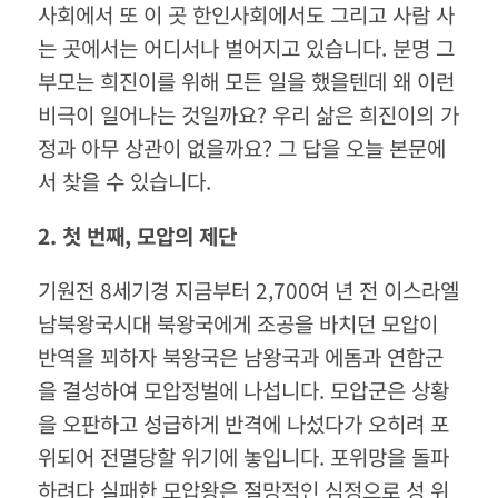
사회에서 또 이 곳 한인사회에서도 그리고 사람 사
는 곳에서는 어디서나 벌어지고 있습니다. 분명 그
부모는 희진이를 위해 모든 일을 했을텐데 왜 이런
비극이 일어나는 것일까요? 우리 삶은 희진이의 가
정과 아무 상관이 없을까요? 그 답을 오늘 본문에
서 찾을 수 있습니다.
2.
첫
번째
,
모압의
제단
기원전 8세기경 지금부터 2,700여 년 전 이스라엘
남북왕국시대 북왕국에게 조공을 바치던 모압이
반역을 꾀하자 북왕국은 남왕국과 에돔과 연합군
을 결성하여 모압정벌에 나섭니다. 모압군은 상황
을 오판하고 성급하게 반격에 나섰다가 오히려 포
위되어 전멸당할 위기에 놓입니다. 포위망을 돌파
하려다 실패한 모압왕은 절망적인 심정으로 성 위