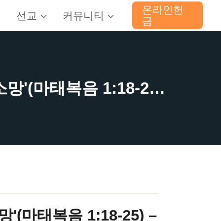
온라인헌
선교
커뮤니티
금
2024.12.22 새로운개혁교회 주일예배 ‘외로운 인생의 소망'(마태복음 1:18-25) – 김도완 목사
(마태복음 1:18-25) –