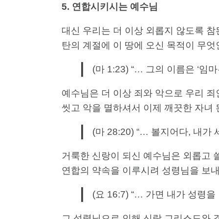
5.
연합시키시는
예수님
대신 우리는 더 이상 외롭지 않도록 
탄의 계절에 이 땅에 오신 목적이 무엇
(마 1:23) “… 그의 이름은
예수님은 더 이상 죄와 악으로 우리 
씻고 악을 멸하셔서 이제 깨끗한 자녀
(마 28:20) “… 볼지어다, 
거룩한 신랑이 되신 예수님은 외롭고 
연합의 약속을 이루시려 성령님을 보
(요 16:7) “… 가면 내가 성
그 성령님으로 인해 신랑 그리스도와 