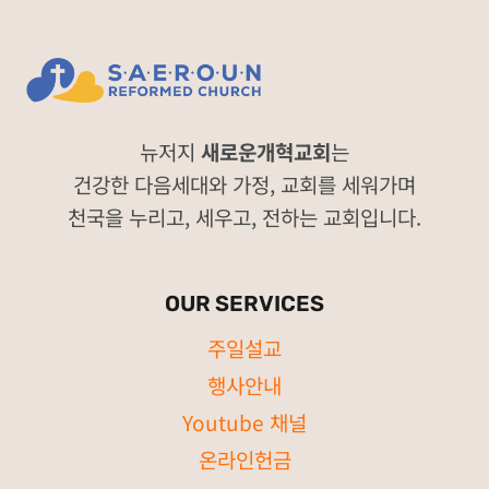
행
하
는
경
건
노
뉴저지
새로운개혁교회
는
트
건강한 다음세대와 가정, 교회를 세워가며
천국을 누리고, 세우고, 전하는 교회입니다.
OUR SERVICES
주일설교
행사안내
Youtube 채널
온라인헌금