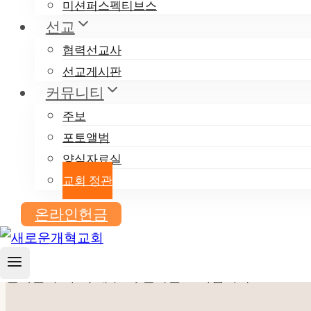
미션퍼스펙티브스
선교
글
PREVIOUS
협력선교사
2025.08.10 주보
탐
선교게시판
커뮤니티
색
주보
포토앨범
양식자료실
교회 정관
온라인헌금
뉴저지
새로운개혁교회
는
건강한 다음세대와 가정, 교회를 세워가며
천국을 누리고, 세우고, 전하는 교회입니다.