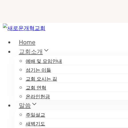
Skip
to
Home
content
교회소개
예배 및 모임안내
섬기는 이들
교회 오시는 길
교회 연혁
온라인헌금
말씀
주일설교
새벽기도