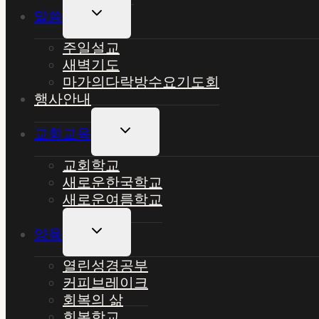
Toggle
말씀
Child
Menu
주일설교
새벽기도
마가의다락방수요기도회
행사안내
Toggle
교회교육
Child
Menu
교회학교
새로운한국학교
새로운여름학교
Toggle
양육
Child
Menu
열린성경공부
커피브레이크
회복의 삶
회복학교