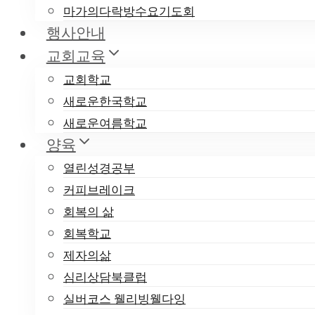
마가의다락방수요기도회
행사안내
교회교육
교회학교
새로운한국학교
교회자료
새로운여름학교
양육
새로운개혁교회 
열린성경공부
커피브레이크
회복의 삶
회복학교
By
admin
2025-08-12
제자의삶
정관-새로운개혁교회_20250810
다운로드
심리상담북클럽
Post Views:
330
실버코스 웰리빙웰다잉