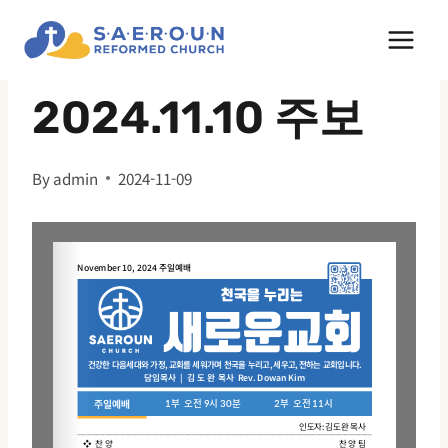
Skip
to
주보
content
2024.11.10 주보
By
admin
2024-11-09