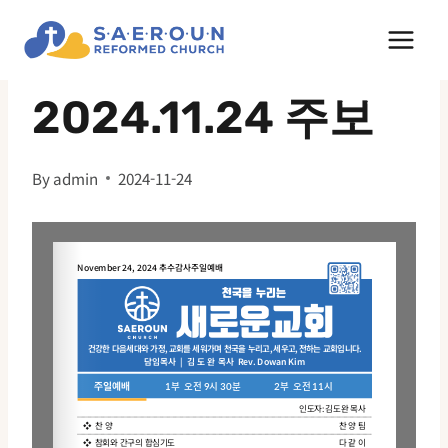
Skip
to
주보
content
2024.11.24 주보
By
admin
2024-11-24