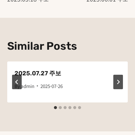
탐
색
Similar Posts
2025.07.27 주보
By
admin
2025-07-26