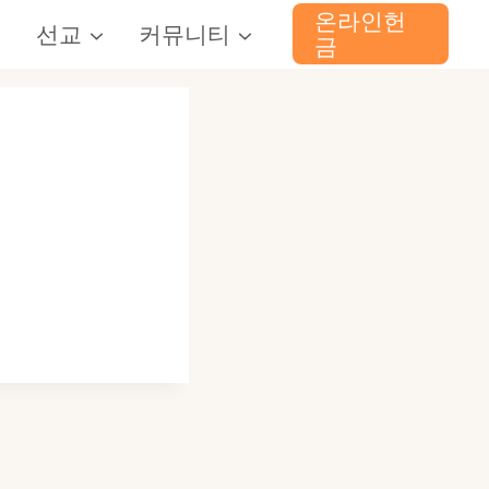
온라인헌
선교
커뮤니티
금