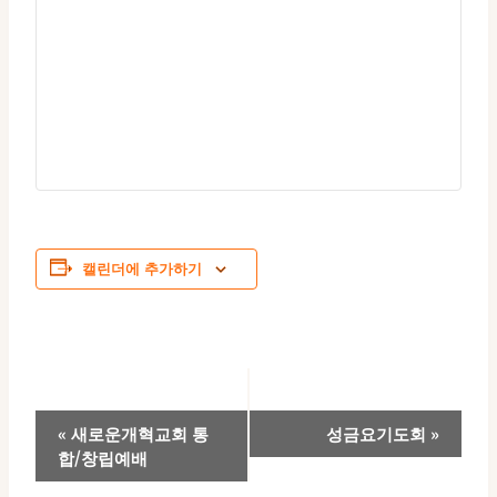
캘린더에 추가하기
이
«
새로운개혁교회 통
성금요기도회
»
합/창립예배
벤