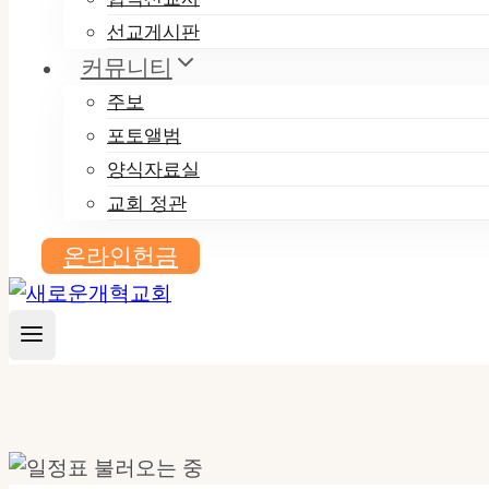
선교게시판
커뮤니티
주보
포토앨범
양식자료실
교회 정관
온라인헌금