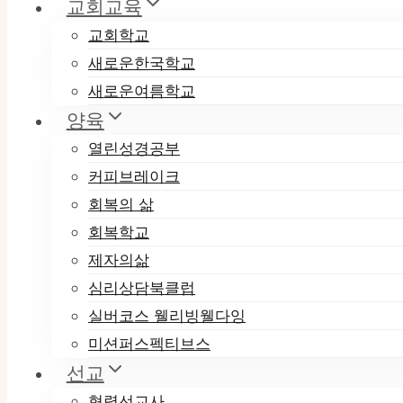
교회교육
교회학교
새로운한국학교
새로운여름학교
양육
열린성경공부
커피브레이크
회복의 삶
회복학교
제자의삶
심리상담북클럽
실버코스 웰리빙웰다잉
미션퍼스펙티브스
선교
협력선교사