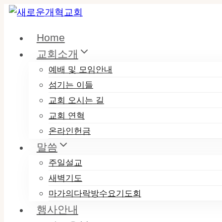
Skip
to
Home
content
교회소개
예배 및 모임안내
섬기는 이들
교회 오시는 길
교회 연혁
온라인헌금
말씀
주일설교
새벽기도
마가의다락방수요기도회
행사안내