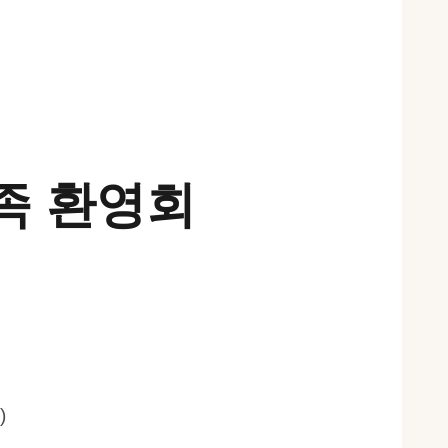
가족 환영회
)