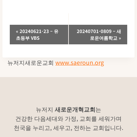
이
«
20240621-23 – 유
20240701-0809 – 새
초등부 VBS
로운여름학교
»
벤
트
뉴저지새로운교회
www.saeroun.org
네
비
게
이
뉴저지
새로운개혁교회
는
건강한 다음세대와 가정, 교회를 세워가며
션
천국을 누리고, 세우고, 전하는 교회입니다.