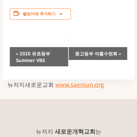
캘린더에 추가하기
이
«
2026 유초등부
중고등부 여름수련회
»
Summer VBS
벤
트
뉴저지새로운교회
www.saeroun.org
네
비
게
이
뉴저지
새로운개혁교회
는