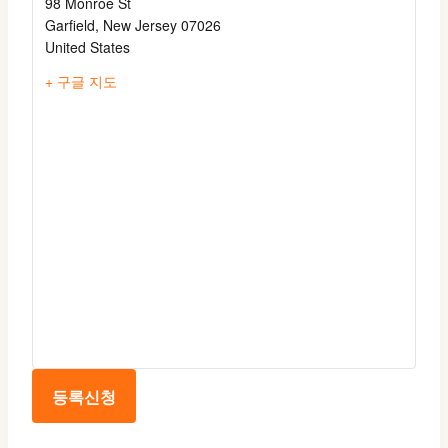
98 Monroe St
Garfield
,
New Jersey
07026
United States
+ 구글 지도
등록신청