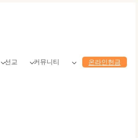
선교
커뮤니티
온라인헌금