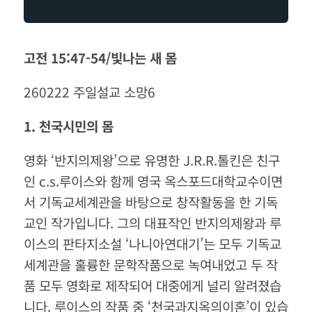
고전 15:47-54/빛나는 새 몸
260222 주일설교 소망6
1.
천국시민의
몸
영화 ‘반지의제왕’으로 유명한 J.R.R.톨킨은 친구
인 c.s.루이스와 함께 영국 옥스포드대학교수이면
서 기독교세계관을 바탕으로 창작활동을 한 기독
교인 작가입니다. 그의 대표작인 반지의제왕과 루
이스의 판타지소설 ‘나니아연대기’는 모두 기독교
세계관을 훌륭한 문학작품으로 녹여내었고 두 작
품 모두 영화로 제작되어 대중에게 널리 알려졌습
니다. 루이스의 작품 중 ‘천국과지옥의이혼’이 있습