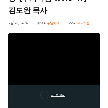
김도완 목사
2월 28, 2026
Series:
주일예배
Book:
누가복음
김도완 목사